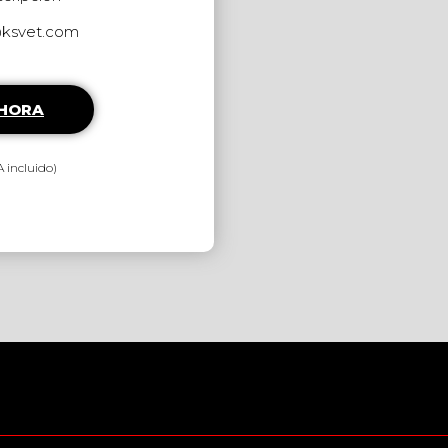
@ksvet.com
AHORA
 incluido)