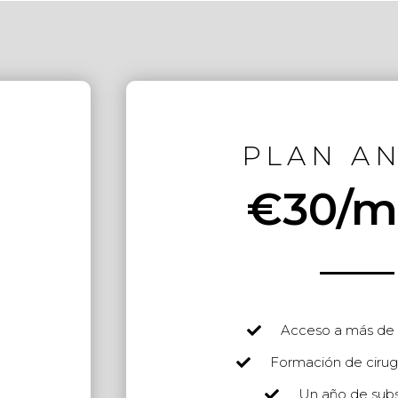
PLAN A
€30/m
Acceso a más de 
Formación de cirug
Un año de subs