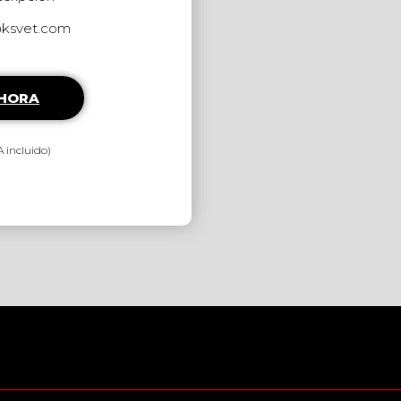
@ksvet.com
AHORA
 incluido)