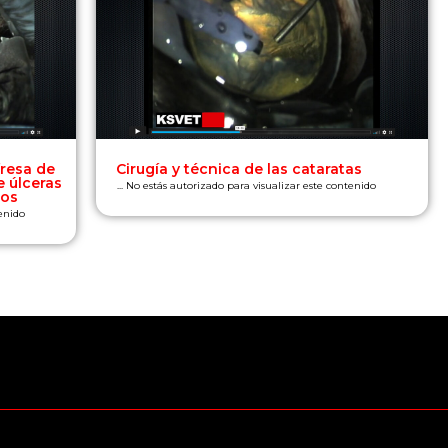
fresa de
Cirugía y técnica de las cataratas
e úlceras
... No estás autorizado para visualizar este contenido
dos
tenido