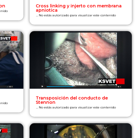
on
Cross linking y injerto con membrana
apniotica
tenido
... No estás autorizado para visualizar este contenido
Transposición del conducto de
Stennon
tenido
... No estás autorizado para visualizar este contenido