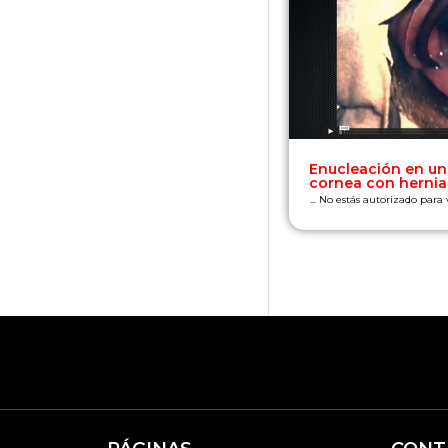
Enucleación en un
cornea con hernia 
... No estás autorizado para