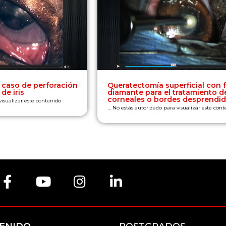
 caso de perforación
Queratectomía superficial con 
de iris
diamante para el tratamiento d
corneales o bordes desprendi
 visualizar este contenido
... No estás autorizado para visualizar este con